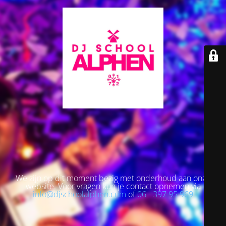
We zijn op dit moment bezig met onderhoud aan onze
website. Voor vragen kun je contact opnemen via
info@djschoolalphen.com
of
06 - 397 95 969